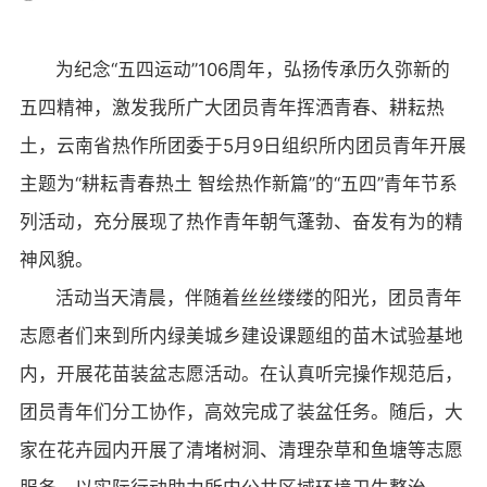
为纪念“五四运动”106周年，弘扬传承历久弥新的
五四精神，激发我所广大团员青年挥洒青春、耕耘热
土，云南省热作所团委于5月9日组织所内团员青年开展
主题为“耕耘青春热土 智绘热作新篇”的“五四”青年节系
列活动，充分展现了热作青年朝气蓬勃、奋发有为的精
神风貌。
活动当天清晨，伴随着丝丝缕缕的阳光，团员青年
志愿者们来到所内绿美城乡建设课题组的苗木试验基地
内，开展花苗装盆志愿活动。在认真听完操作规范后，
团员青年们分工协作，高效完成了装盆任务。随后，大
家在花卉园内开展了清堵树洞、清理杂草和鱼塘等志愿